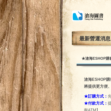
最新營運消息
★滄海ESHOP
滄海ESHOP
將提供更方便
★訂購方式：
★付款方式：
擬ATM】