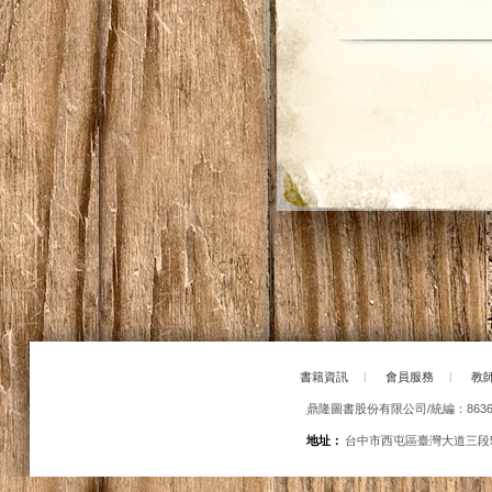
書籍資訊
|
會員服務
|
教
鼎隆圖書股份有限公司/統編：86363
地址：
台中市西屯區臺灣大道三段5