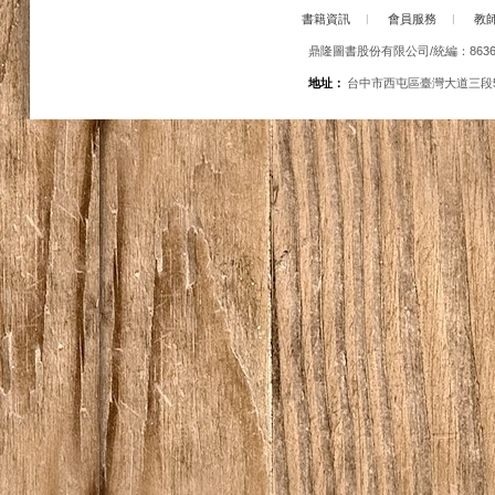
書籍資訊
|
會員服務
|
教
鼎隆圖書股份有限公司/統編：86363
地址：
台中市西屯區臺灣大道三段5