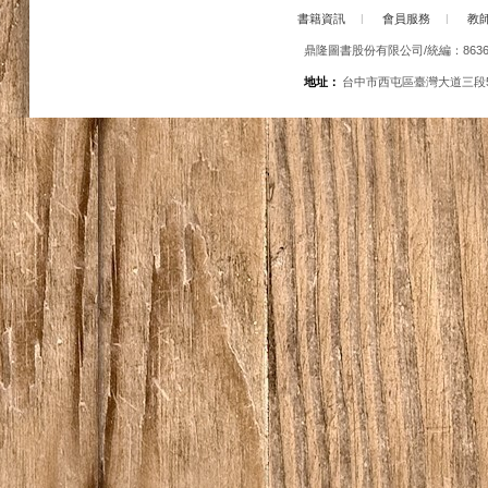
書籍資訊
|
會員服務
|
教
鼎隆圖書股份有限公司/統編：86363
地址：
台中市西屯區臺灣大道三段5