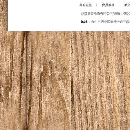
書籍資訊
|
會員服務
|
教
鼎隆圖書股份有限公司/統編：86363
地址：
台中市西屯區臺灣大道三段5