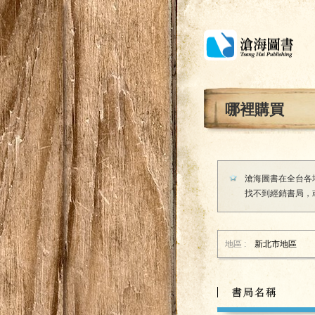
哪裡購買
滄海圖書在全台各
找不到經銷書局，
地區 :
新北市
地區