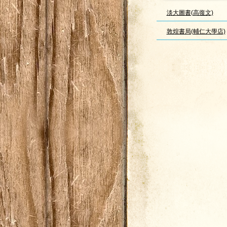
淡大圖書(高復文)
敦煌書局(輔仁大學店)