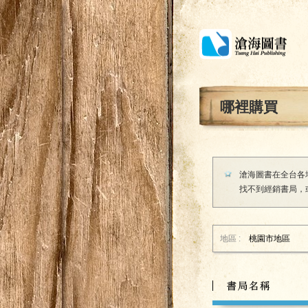
哪裡購買
滄海圖書在全台各
找不到經銷書局，
地區 :
桃園市
地區