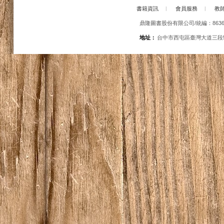
書籍資訊
|
會員服務
|
教
鼎隆圖書股份有限公司/統編：86363
地址：
台中市西屯區臺灣大道三段5