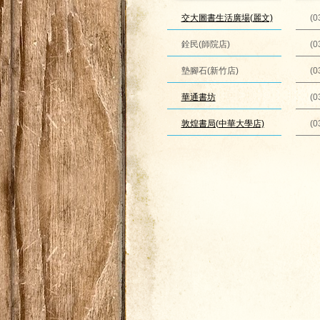
交大圖書生活廣場(麗文)
(0
銓民(師院店)
(0
墊腳石(新竹店)
(0
華通書坊
(0
敦煌書局(中華大學店)
(0