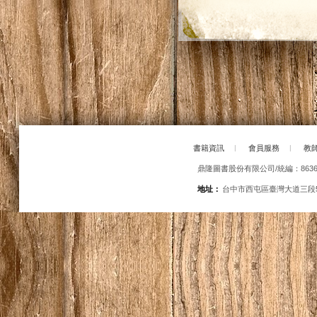
書籍資訊
|
會員服務
|
教
鼎隆圖書股份有限公司/統編：86363
地址：
台中市西屯區臺灣大道三段5