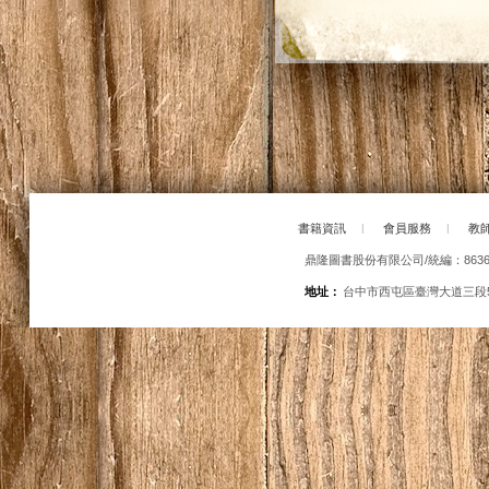
書籍資訊
|
會員服務
|
教
鼎隆圖書股份有限公司/統編：86363
地址：
台中市西屯區臺灣大道三段5