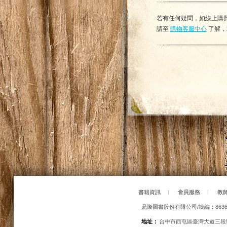
若有任何疑問，如線上購買
請至
購物客服中心
了解，
書籍資訊
|
會員服務
|
教
鼎隆圖書股份有限公司/統編：86363
地址：
台中市西屯區臺灣大道三段5