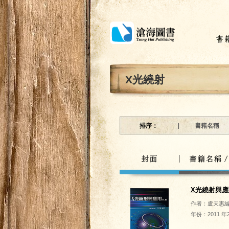
X光繞射
排序：
書籍名稱
X光繞射與應
作者：
盧天惠
年份：
2011 年