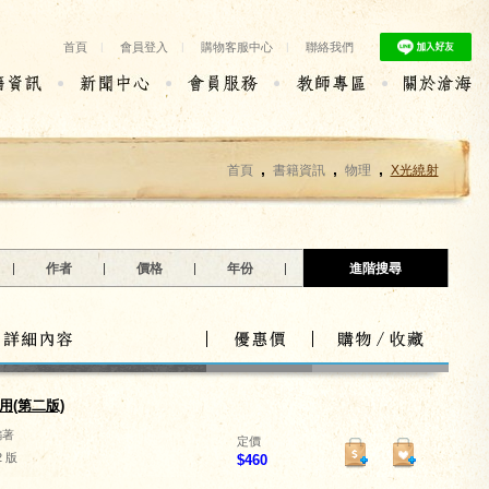
首頁
|
會員登入
|
購物客服中心
|
聯絡我們
,
,
,
首頁
書籍資訊
物理
X光繞射
作者
價格
年份
進階搜尋
用(第二版)
編著
定價
2 版
$
460