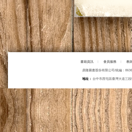
書籍資訊
|
會員服務
|
教
鼎隆圖書股份有限公司/統編：86363
地址：
台中市西屯區臺灣大道三段5