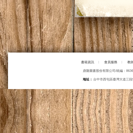
書籍資訊
|
會員服務
|
教
鼎隆圖書股份有限公司/統編：86363
地址：
台中市西屯區臺灣大道三段5