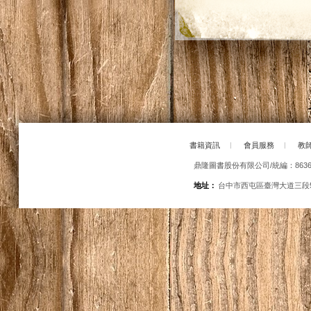
書籍資訊
|
會員服務
|
教
鼎隆圖書股份有限公司/統編：86363
地址：
台中市西屯區臺灣大道三段5