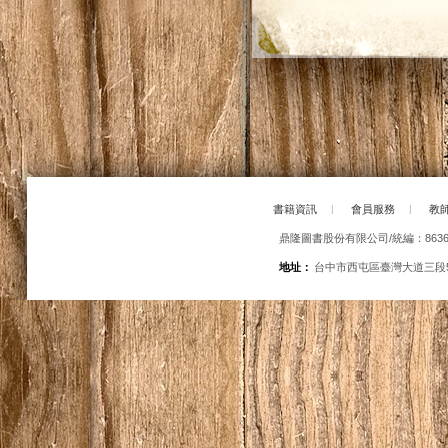
書籍資訊
|
會員服務
|
教
鼎隆圖書股份有限公司/統編：86363
地址：
台中市西屯區臺灣大道三段5