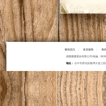
書籍資訊
|
會員服務
|
教
鼎隆圖書股份有限公司/統編：86363
地址：
台中市西屯區臺灣大道三段5