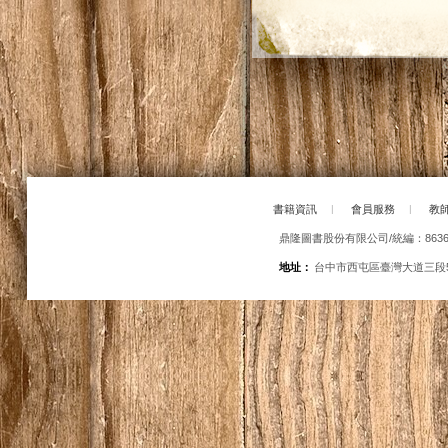
書籍資訊
|
會員服務
|
教
鼎隆圖書股份有限公司/統編：86363
地址：
台中市西屯區臺灣大道三段5