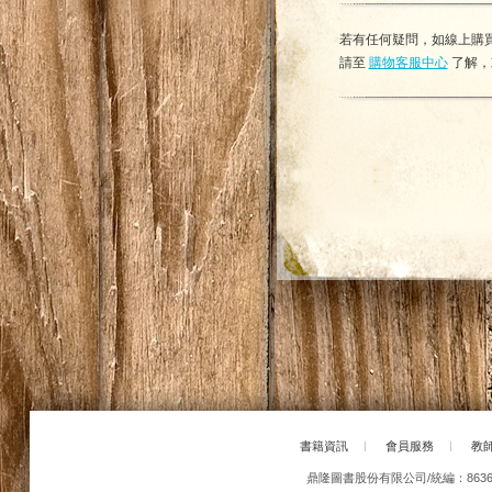
若有任何疑問，如線上購買
請至
購物客服中心
了解，
書籍資訊
|
會員服務
|
教
鼎隆圖書股份有限公司/統編：86363